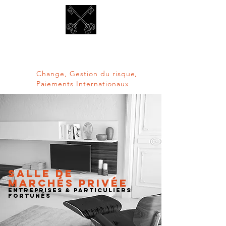
La Caisse Des
Devises
Change, Gestion du risque,
Paiements Internationaux
Salle de
marchés privée
ENTREPRISEs & particuliers
fortunés